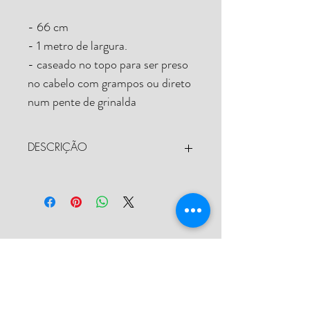
- 66 cm
- 1 metro de largura. 
- caseado no topo para ser preso 
no cabelo com grampos ou direto 
num pente de grinalda
DESCRIÇÃO
O véu curto é aquele queridinho das 
noivas que querem ter um véu mas gostam 
de fugir do tradicional. Traz um toque 
moderno para a produção. Feito em um 
tule Francês (um tule mais encorpado) 
BRANCO. 
Possui caseado no topo para ser preso no 
I Do Bazar de Vestidos de Noiva
cabelo com grampos ou direto num pente 
de grinalda. 